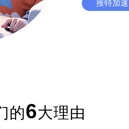
推特加速
6
们的
大理由