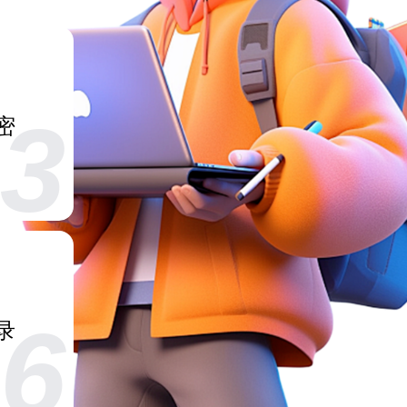
3
密
6
录