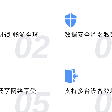
02
0
封锁 畅游全球
数据安全匿名私
05
0
畅享网络享受
支持多台设备登